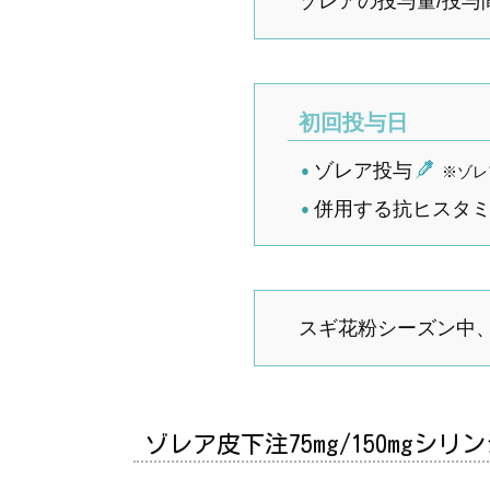
ゾレアの投与量/投与
初回投与日
ゾレア投与
※ゾレ
併用する抗ヒスタ
スギ花粉シーズン中、
ゾレア皮下注75mg/150mg