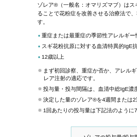
ゾレア®（一般名：オマリズマブ）はス
ることで花粉症を改善させる治療法で、
す。
重症または最重症の季節性アレルギー
スギ花粉抗原に対する血清特異的IgE
12歳以上
まず初回診察、重症か否か、アレルギ
レア注射の適応です。
投与量・投与間隔は、血清中総IgE
決定した量のゾレア®を4週間または
1回あたりの投与量は下記法のように7