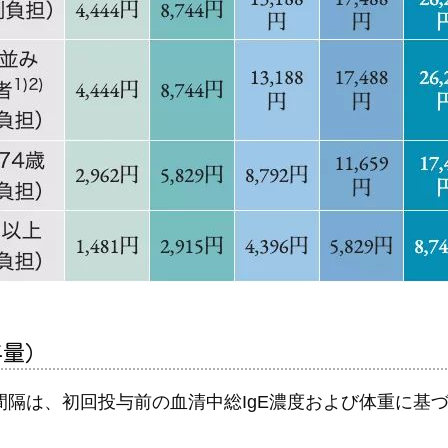
与量）
間隔は、初回投与前の血清中総IgE濃度および体重に基